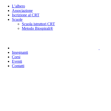
Salta
L’albero
al
Associazione
contenuto
Iscrizione al CRT
Scuole
Scuola istruttori CRT
Metodo Biospirali®
Insegnanti
Corsi
Eventi
Contatti