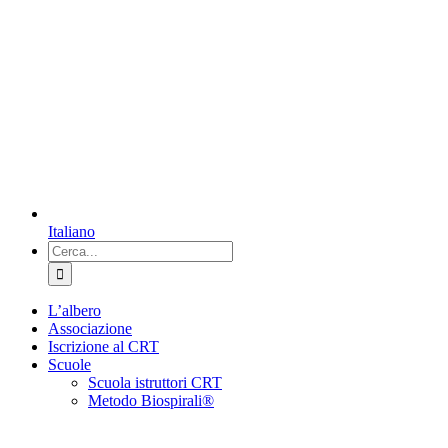
Italiano
Cerca
per:
L’albero
Associazione
Iscrizione al CRT
Scuole
Scuola istruttori CRT
Metodo Biospirali®